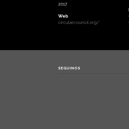
2017
Web
circularcouncil.org/
SEGUINOS