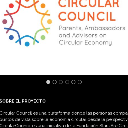
SOBRE EL PROYECTO
Circular Council es una plataforma donde las personas compar
puntos de vista sobre la economía circular desde la perspecti
CircularCouncil es una iniciativa de la Fundación Stars Are Circu